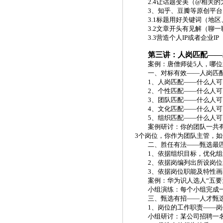
2.4让话题变美（@相关
3、知乎、豆瓣等原创平台
3.1标题用好关键词（地
3.2文章开头有见解（聊
3.3营造个人IP或者企业
第三讲：人岗匹配
——
案例：唐僧师徒
5人，哪
一、对标有效
——人岗匹
1、人岗匹配——什么人
2、个性匹配——什么人
3、团队匹配——什么人
4、文化匹配——什么人
5、组织匹配——什么人
案例研讨：你的团队一共
3个岗位，你作为团队主管，如
二、胜任有法
——甄选最
1、依据组织目标，优化
2、依据岗编列出所设岗
3、依据岗位职能及特性
案例：华为识人选人
“五要
小组演练：每个小组完成
三、甄选有招
——人才甄
1、岗位的工作职责——岗
小组研讨：某公司招聘一