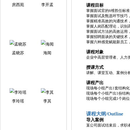
房西苑
李开孟
课程目标
掌握面试官的
6维胜任标
掌握面试及甄选环节技巧
掌握精准高效的沟通技术
掌握人岗匹配理论，识别
掌握面试方法的高效运用
掌握招聘面谈的关键技术
掌握六种感觉赋能新员工
课程对象
孟晓苏
海闻
企业中高层管理者、人力
授课方式
讲解、课堂互动、案例分
课程产出
现场每小组产出
1套结构
现场每个小组产出
1份结
现场每个小组完成
1个岗
李玲瑶
李其
课程大纲
/Outline
导入案例
某公司面试结束后，求职