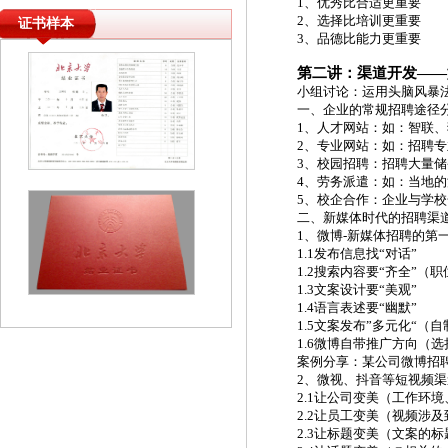
1、优秀比合适更重要
2、选择比培训更重要
证书样本
3、品德比能力更重要
第二讲：渠道开发
——
小组讨论：运用头脑风暴
一、企业的常规招聘途径
1、人才网站：如：智联
2、专业网站：如：招聘
3、校园招聘：招聘大量
4、劳务派遣：如：当地
5、校企合作：企业与学
二、新媒体时代的招聘渠
1、微博-新媒体招聘的第
1.1发布信息找“对话”
1.2搜索内容要“齐全”
1.3文案设计要“美观”
1.4语言表述要“幽默”
1.5文案发布”多元化“（
1.6微博自带推广方向（
案例分享：某公司微博招
2、微视、抖音等短视频渠
2.1让公司变美（工作环
2.2让员工变美（视频涉
2.3让标题变美（文案的