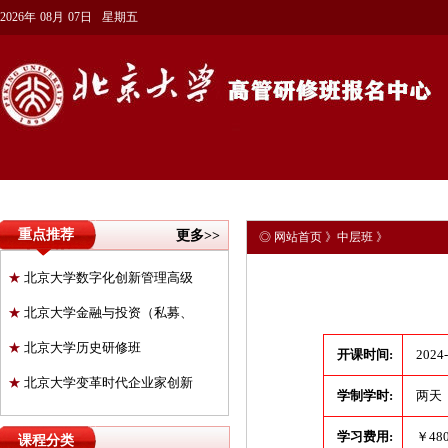
2026年
08月
07日
星期五
重点推荐
更多>>
◎
网站首页
》
中层班
》
★
北京大学数字化创新管理高级
★
北京大学金融与投资（私募、
★
北京大学历史研修班
开课时间:
2024-
★
北京大学变革时代企业家创新
学制学时:
两天
学习费用:
￥48
课程分类