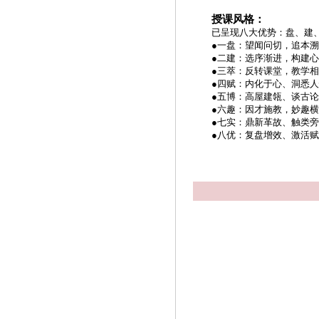
授课风格：
已呈现八大优势：盘、建
●一盘：望闻问切，追本
●二建：选序渐进，构建
●三萃：反转课堂，教学
●四赋：内化于心、洞悉
●五博：高屋建瓴、谈古
●六趣：因才施教，妙趣
●七实：鼎新革故、触类
●八优：复盘增效、激活