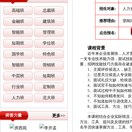
招生对象:
人力
高端班
总裁班
推荐理由:
望闻
金融班
建筑班
智能班
管理班
点击报名:
短期班
学位班
课程背景
近年来企业发展快，人才
国学班
特色班
一支专业技术能力强，面试技
重，招聘技能技巧方面存在诸
智能班
营销班
1、主观评价侯选人，缺
2、过度关注侯选人专业
中层班
短期班
3、面试礼仪欠缺，给侯
4、面试官不知如何快速
行业班
定制班
5、面试过程中不知如何
6、不知如何精准发问、
人力班
北大班
7、不知道如何引进优质
8、面试工具、方法、技
……
师资力量
更多>>
本课程结合企业实际情况
方法、工具、提问及反馈的技
名学员快速掌握方法，工具、