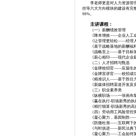
李老师更是对人力资源管
控等六大方向模块的建设有完
98%。
主讲课程：
（一）薪酬绩效管理
《降本增效
——企业人工
《让管理更轻松
——经理人
《基于战略落地的薪酬福
《战略至上
——基于目标
《薪心相印
——现代企业
（二）人才招聘与甄选
《金牌校招官
——应届生
《金牌宣讲官
——校招成
《精准识人
——基于胜任
《新媒体招聘渠道开发及
（三）职业素养类
《纵横职场
——一张画布
《赢在执行
-职场新秀的
《精打细算
-职场新秀的高
（四）劳动用工风险管控
《凝心聚力，基因制胜
—
《防微杜渐
——互联网下
《与时俱进
——新民法典
《凝心聚力
——工会如何