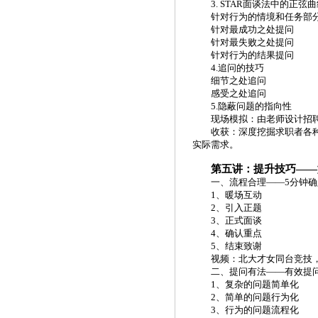
3. STAR面谈法中的正弦
针对行为的情境和任务部
针对最成功之处提问
针对最失败之处提问
针对行为的结果提问
4.追问的技巧
细节之处追问
感受之处追问
5.隐蔽问题的指向性
现场模拟：由老师设计招
收获：深度挖掘求职者各
实际需求。
第五讲：提升技巧
——
一、流程合理
——5分钟
1、暖场互动
2、引入正题
3、正式面谈
4、确认重点
5、结束致谢
视频：北大才女同台竞技
二、提问有法
——有效提
1、复杂的问题简单化
2、简单的问题行为化
3、行为的问题流程化