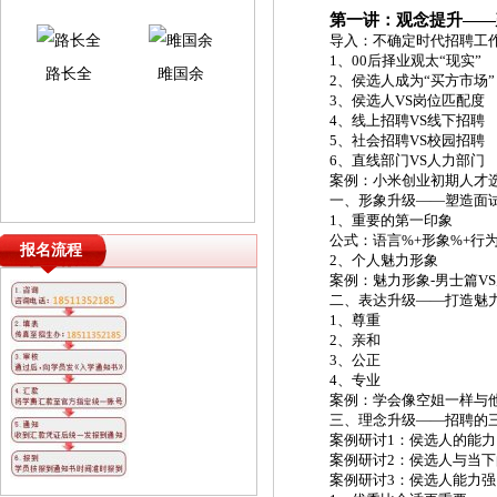
第一讲：观念提升
——
导入：不确定时代招聘工
1、00后择业观太“现实”
路长全
雎国余
2、侯选人成为“买方市场”
3、侯选人VS岗位匹配度
4、线上招聘VS线下招聘
5、社会招聘VS校园招聘
6、直线部门VS人力部门
案例：小米创业初期人才
一、形象升级
——塑造面试
1、重要的第一印象
公式：语言
%+形象%+行
报名流程
2、个人魅力形象
案例：魅力形象
-男士篇V
二、表达升级
——打造魅
1、尊重
2、亲和
3、公正
4、专业
案例：学会像空姐一样与
三、理念升级
——招聘的
案例研讨
1：侯选人的能
案例研讨
2：侯选人与当
案例研讨
3：侯选人能力