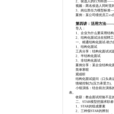
2、侯选人的行为特质——
视频：两名侯选人同时竞
3、岗位胜任力模型标准
案例：某公司绩优员工
v
第四讲：活用方法
——
导入：
1、企业为什么要采用结构
2、结构化面试法在招聘
一、精通结构化面试
-助
1、结构化面试
工具分享：结构化面试试
2、半结构化面试
3、非结构化面试
案例分享：某企业结构化
简单寒暄
观或听
结构化面试提问（口头表
情绪控制力
(压力承受力
小组演练：结合前次演练
表。
收获：教会面试经验不足
二、
STAR模型挖掘求职
1、STAR的组成要素
2、三种假STAR的辨别